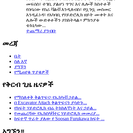
መፍሰስ፣ ተገቢ ያልሆነ ጥገና እና ሌሎች ክስተቶች
የሰባሪው የስራ ቫልቭ እንዲለብስ፣ የቧንቧ መስመር
እንዲፈነዳ፣ የአካባቢ የሃይድሮሊክ ዘይት ሙቀት እና
ሌሎች ውድቀቶችን ያስከትላል። ምክንያቱ
ቴክኒካው...
ተጨማሪ ያንብቡ
መረጃ
ቤት
ስለ እኛ
ያግኙን
የሚጠየቁ ጥያቄዎች
የቅርብ ጊዜ ዜናዎች
የማስለቀቅ ቅልጥፍና፡ የኤክካቭ ኃይል...
በ Excavator Attach ቅልጥፍናን ያሳድጉ...
የክፍት ሃይድሮሊክ ብሬ ትክክለኛነት እና ኃይል...
የመጨረሻው የኤክስካቫተር ሃይድሮሊክ መመሪያ...
ከፍተኛ ጥራት ያለው የ Soosan Furukawa ክፍት ...
አግኙን።