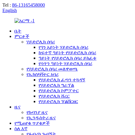
Tel :
86-13165458000
English
ቤት
ምርቶች
ሃይድሮሊክ ሰባሪ
የጎን አይነት ሃይድሮሊክ ሰባሪ
ከፍተኛ ዓይነት የሃይድሮሊክ ሰባሪ
ዓይነት የሃይድሮሊክ ሰባሪ ይክፈቱ
የሳጥን ዓይነት ሃይድሮሊክ ሰባሪ
የሃይድሮሊክ ሰባሪ መለዋወጫ
የኤክስካቫተር አባሪ
የሃይድሮሊክ ፈጣን ተጓዳኝ
የሃይድሮሊክ ግራፕል
የሃይድሮሊክ ኮምፓተር
የሃይድሮሊክ ሸረር
የሃይድሮሊክ ፑልቨርዘር
ዜና
የኩባንያ ዜና
የኢንዱስትሪ ዜና
የሚጠየቁ ጥያቄዎች
ስለ እኛ
የፋብሪካ ጉብኝት