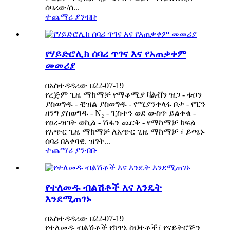
ሰባሪው/ሰ...
ተጨማሪ ያንብቡ
የሃይድሮሊክ ሰባሪ ጥገና እና የአጠቃቀም
መመሪያ
በአስተዳዳሪው በ22-07-19
የረጅም ጊዜ ማከማቻ የማቆሚያ ቫልቭን ዝጋ - ቱቦን
ያስወግዱ - ቺዝል ያስወግዱ - የሚያንቀላፋ ቦታ - የፒን
ዘንግ ያስወግዱ - N₂ - ፒስተን ወደ ውስጥ ይልቀቁ -
የፀረ-ዝገት ወኪል - ሽፋን ጨርቅ - የማከማቻ ክፍል
የአጭር ጊዜ ማከማቻ ለአጭር ጊዜ ማከማቻ ፣ ይጫኑ
ሰባሪ በአቀባዊ. ዝገት...
ተጨማሪ ያንብቡ
የተለመዱ ብልሽቶች እና እንዴት
እንደሚጠገኑ
በአስተዳዳሪው በ22-07-19
የተለመዱ ብልሽቶች የክዋኔ ስህተቶች፣ የናይትሮጅን