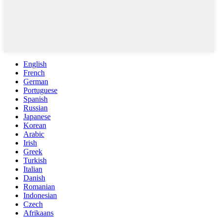
English
French
German
Portuguese
Spanish
Russian
Japanese
Korean
Arabic
Irish
Greek
Turkish
Italian
Danish
Romanian
Indonesian
Czech
Afrikaans