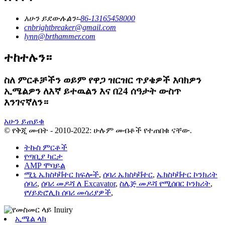
አሁን ይደውሉልን፡-
86-13165458000
cnbrightbreaker@gmail.com
lynn@brthammer.com
ተከተሉን።
ስለ ምርቶቻችን ወይም የዋጋ ዝርዝር ጥያቄዎች እባክዎን
ኢሜልዎን ለእኛ ይተዉልን እና በ24 ሰዓታት ውስጥ
እንገናኛለን።
አሁን ይጠይቁ
© የቅጂ መብት - 2010-2022: ሁሉም መብቶች የተጠበቁ ናቸው.
ትኩስ ምርቶች
የጣቢያ ካርታ
AMP ሞባይል
ሚኒ ኤክስካቫተር ክፍሎች
,
ሰባሪ ኤክስካቫተር
,
ኤክስካቫተር ኮንክሪት
ሰባሪ
,
ሰባሪ መዶሻ ለ Excavator
,
ስሌጅ መዶሻ የሚሰበር ኮንክሪት
,
የሃይድሮሊክ ሰባሪ መሳሪያዎች
,
ኢሜል ላክ