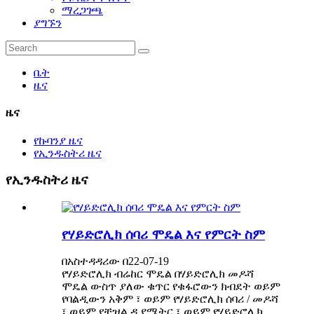
ማረጋገጫ
ያግኙን
ቤት
ዜና
ዜና
የኩባንያ ዜና
የኢንዱስትሪ ዜና
የኢንዱስትሪ ዜና
የሃይድሮሊክ ሰባሪ ሞዴል እና የምርት ስም
በአስተዳዳሪው በ22-07-19
የሃይድሮሊክ ብሬከር ሞዴል በሃይድሮሊክ መዶሻ
ሞዴል ውስጥ ያለው ቁጥር የቁፋሮውን ክብደት ወይም
የባልዲውን አቅም ፣ ወይም የሃይድሮሊክ ሰባሪ / መዶሻ
፣ ወይም የቺዝል ዲያሜትር ፣ ወይም የሃይድሮሊክ