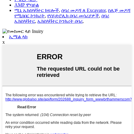
AMP ሞባይል
ሚኒ ኤክስካቫተር ክፍሎች
,
ሰባሪ መዶሻ ለ Excavator
,
ስሌጅ መዶሻ
የሚሰበር ኮንክሪት
,
የሃይድሮሊክ ሰባሪ መሳሪያዎች
,
ሰባሪ
ኤክስካቫተር
,
ኤክስካቫተር ኮንክሪት ሰባሪ
,
ኢሜል ላክ
x