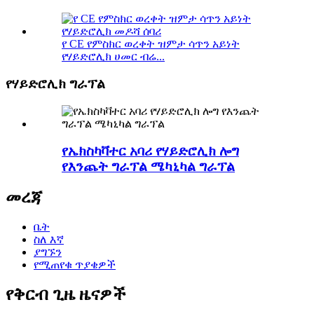
የ CE የምስክር ወረቀት ዝምታ ሳጥን አይነት
የሃይድሮሊክ ሀመር ብሬ...
የሃይድሮሊክ ግራፕል
የኤክስካቫተር አባሪ የሃይድሮሊክ ሎግ
የእንጨት ግራፕል ሜካኒካል ግራፕል
መረጃ
ቤት
ስለ እኛ
ያግኙን
የሚጠየቁ ጥያቄዎች
የቅርብ ጊዜ ዜናዎች