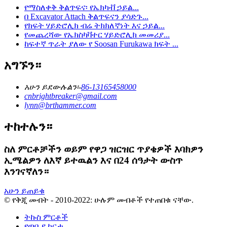
የማስለቀቅ ቅልጥፍና፡ የኤክካቭ ኃይል...
በ Excavator Attach ቅልጥፍናን ያሳድጉ...
የክፍት ሃይድሮሊክ ብሬ ትክክለኛነት እና ኃይል...
የመጨረሻው የኤክስካቫተር ሃይድሮሊክ መመሪያ...
ከፍተኛ ጥራት ያለው የ Soosan Furukawa ክፍት ...
አግኙን።
አሁን ይደውሉልን፡-
86-13165458000
cnbrightbreaker@gmail.com
lynn@brthammer.com
ተከተሉን።
ስለ ምርቶቻችን ወይም የዋጋ ዝርዝር ጥያቄዎች እባክዎን
ኢሜልዎን ለእኛ ይተዉልን እና በ24 ሰዓታት ውስጥ
እንገናኛለን።
አሁን ይጠይቁ
© የቅጂ መብት - 2010-2022: ሁሉም መብቶች የተጠበቁ ናቸው.
ትኩስ ምርቶች
የጣቢያ ካርታ