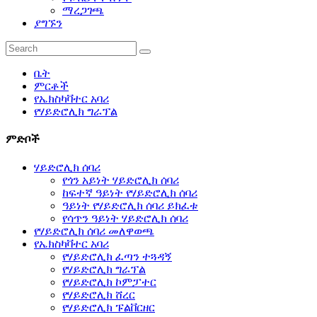
ማረጋገጫ
ያግኙን
ቤት
ምርቶች
የኤክስካቫተር አባሪ
የሃይድሮሊክ ግራፕል
ምድቦች
ሃይድሮሊክ ሰባሪ
የጎን አይነት ሃይድሮሊክ ሰባሪ
ከፍተኛ ዓይነት የሃይድሮሊክ ሰባሪ
ዓይነት የሃይድሮሊክ ሰባሪ ይክፈቱ
የሳጥን ዓይነት ሃይድሮሊክ ሰባሪ
የሃይድሮሊክ ሰባሪ መለዋወጫ
የኤክስካቫተር አባሪ
የሃይድሮሊክ ፈጣን ተጓዳኝ
የሃይድሮሊክ ግራፕል
የሃይድሮሊክ ኮምፓተር
የሃይድሮሊክ ሸረር
የሃይድሮሊክ ፑልቨርዘር