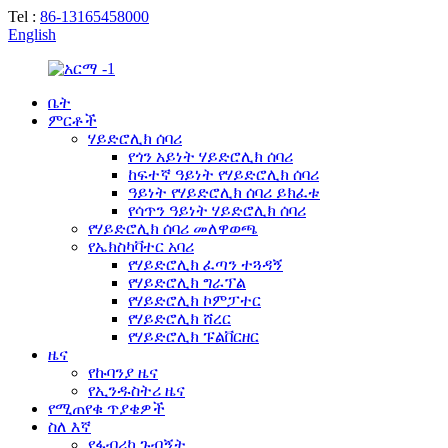
Tel :
86-13165458000
English
ቤት
ምርቶች
ሃይድሮሊክ ሰባሪ
የጎን አይነት ሃይድሮሊክ ሰባሪ
ከፍተኛ ዓይነት የሃይድሮሊክ ሰባሪ
ዓይነት የሃይድሮሊክ ሰባሪ ይክፈቱ
የሳጥን ዓይነት ሃይድሮሊክ ሰባሪ
የሃይድሮሊክ ሰባሪ መለዋወጫ
የኤክስካቫተር አባሪ
የሃይድሮሊክ ፈጣን ተጓዳኝ
የሃይድሮሊክ ግራፕል
የሃይድሮሊክ ኮምፓተር
የሃይድሮሊክ ሸረር
የሃይድሮሊክ ፑልቨርዘር
ዜና
የኩባንያ ዜና
የኢንዱስትሪ ዜና
የሚጠየቁ ጥያቄዎች
ስለ እኛ
የፋብሪካ ጉብኝት