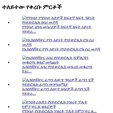
ተለይተው የቀረቡ ምርቶች
የግንባታ ህንጻ መሳሪያዎች ከፍተኛ ክፍት አይነት
ሃይድራ...
የኤክስካቫተር የጎን አይነት የሃይድሮሊክ ሮክ ሰሪ መዶሻ
ኤክስካቫተር አባሪ የሃይድሮሊክ መፍረስ መቁረጫ
Exc...
ኤክስካቫተር ፈጣን ለውጥ አባሪዎች ፈጣን ሂች
ሃይድራ...
የግንባታ የሃይድሮሊክ ንዝረት ፕሌት ኮምፓተር ለ...