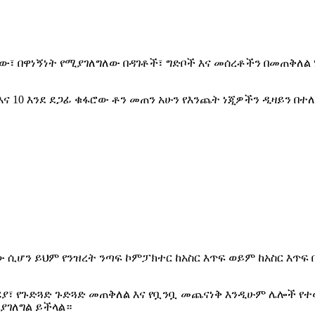
 በዋነኝነት የሚያገለግለው በዳገቶች፣ ግድቦች እና መሰረቶችን በመጠቅለል ነ
6, 08 እና 10 እንደ ደጋፊ ቁፋሮው ቶን መጠን አሁን የእንጨት ነጂዎችን ዲዛይን 
 ሲሆን ይህም የንዝረት ንጣፍ ኮምፓክተር ከአስር እጥፍ ወይም ከአስር እጥፍ
ሪያ፣ የጉድጓድ ጉድጓድ መጠቅለል እና የቧንቧ መጨናነቅ እንዲሁም ሌሎች የ
ያገለግል ይችላል።