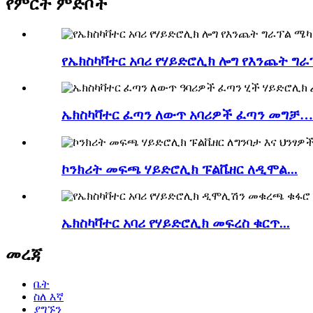
የምርት ምድቦች
የኤክስካቫተር አባሪ የሃይድሮሊክ ሎግ የእንጨት ግራፕ
ኤክስካቫተር ፈጣን ለውጥ አባሪዎች ፈጣን መግቻ…
ኮንክሪት መፍጫ ሃይድሮሊክ ፑልቬዘር ለዲሞል...
ኤክስካቫተር አባሪ የሃይድሮሊክ መፍረስ ቁርጥ...
መረጃ
ቤት
ስለ እኛ
ያግኙን