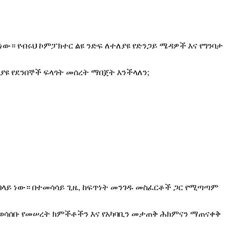
ው። የብሩህ ኮምፓክተር ልዩ ንድፍ ለተለያዩ የድንጋይ ሜዳዎች እና የግንባታ
በተለያዩ የደንበኞች ፍላጎት መሰረት ማበጀት እንችላለን;
 በላይ ነው። በተመሳሳይ ጊዜ, ከፍጥነት መንገዱ መስፈርቶች ጋር የሚጣጣም
ተወሳሰቡ የመሠረት ክምችቶችን እና የአካባቢን መታጠቅ ሕክምናን ማጠናቀቅ