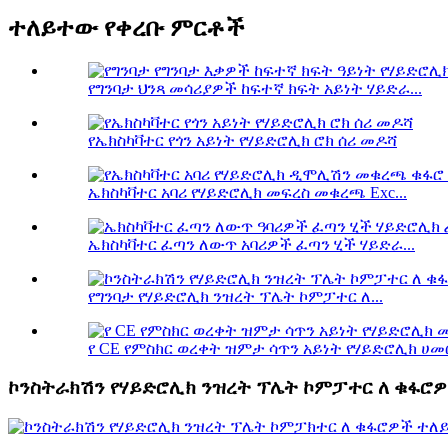
ተለይተው የቀረቡ ምርቶች
የግንባታ ህንጻ መሳሪያዎች ከፍተኛ ክፍት አይነት ሃይድራ...
የኤክስካቫተር የጎን አይነት የሃይድሮሊክ ሮክ ሰሪ መዶሻ
ኤክስካቫተር አባሪ የሃይድሮሊክ መፍረስ መቁረጫ Exc...
ኤክስካቫተር ፈጣን ለውጥ አባሪዎች ፈጣን ሂች ሃይድራ...
የግንባታ የሃይድሮሊክ ንዝረት ፕሌት ኮምፓተር ለ...
የ CE የምስክር ወረቀት ዝምታ ሳጥን አይነት የሃይድሮሊክ ሀመር
ኮንስትራክሽን የሃይድሮሊክ ንዝረት ፕሌት ኮምፓተር ለ ቁፋሮ