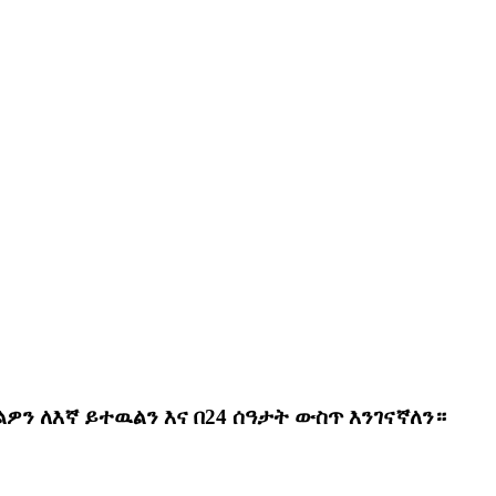
ን ለእኛ ይተዉልን እና በ24 ሰዓታት ውስጥ እንገናኛለን።