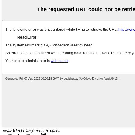
መልእክትህን እዚህ ጻፍና ላኩልን።