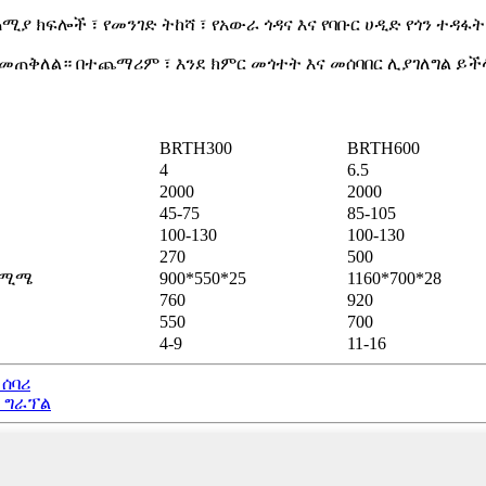
ሚያ ክፍሎች ፣ የመንገድ ትከሻ ፣ የአውራ ጎዳና እና የባቡር ሀዲድ የጎን ተዳፋት ፣
ፍ መጠቅለል። በተጨማሪም ፣ እንደ ክምር መጎተት እና መሰባበር ሊያገለግል ይች
BRTH300
BRTH600
4
6.5
2000
2000
45-75
85-105
100-130
100-130
270
500
) ሚሜ
900*550*25
1160*700*28
760
920
550
700
4-9
11-16
 ሰባሪ
ል ግራፕል