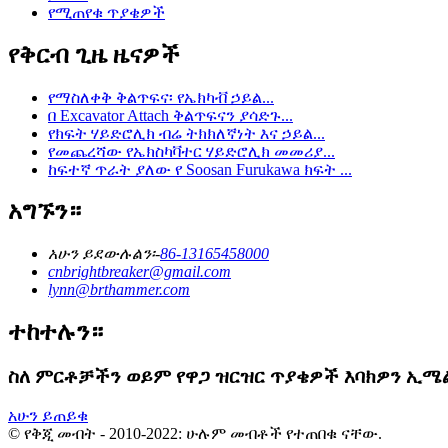
የሚጠየቁ ጥያቄዎች
የቅርብ ጊዜ ዜናዎች
የማስለቀቅ ቅልጥፍና፡ የኤክካቭ ኃይል...
በ Excavator Attach ቅልጥፍናን ያሳድጉ...
የክፍት ሃይድሮሊክ ብሬ ትክክለኛነት እና ኃይል...
የመጨረሻው የኤክስካቫተር ሃይድሮሊክ መመሪያ...
ከፍተኛ ጥራት ያለው የ Soosan Furukawa ክፍት ...
አግኙን።
አሁን ይደውሉልን፡-
86-13165458000
cnbrightbreaker@gmail.com
lynn@brthammer.com
ተከተሉን።
ስለ ምርቶቻችን ወይም የዋጋ ዝርዝር ጥያቄዎች እባክዎን ኢሜልዎ
አሁን ይጠይቁ
© የቅጂ መብት - 2010-2022: ሁሉም መብቶች የተጠበቁ ናቸው.