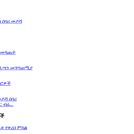
 ብሬ...
ዎች