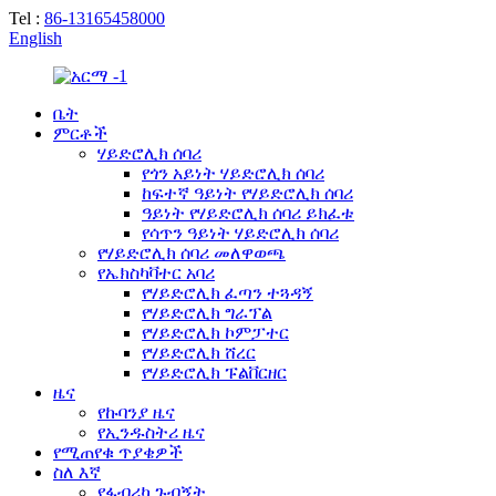
Tel :
86-13165458000
English
ቤት
ምርቶች
ሃይድሮሊክ ሰባሪ
የጎን አይነት ሃይድሮሊክ ሰባሪ
ከፍተኛ ዓይነት የሃይድሮሊክ ሰባሪ
ዓይነት የሃይድሮሊክ ሰባሪ ይክፈቱ
የሳጥን ዓይነት ሃይድሮሊክ ሰባሪ
የሃይድሮሊክ ሰባሪ መለዋወጫ
የኤክስካቫተር አባሪ
የሃይድሮሊክ ፈጣን ተጓዳኝ
የሃይድሮሊክ ግራፕል
የሃይድሮሊክ ኮምፓተር
የሃይድሮሊክ ሸረር
የሃይድሮሊክ ፑልቨርዘር
ዜና
የኩባንያ ዜና
የኢንዱስትሪ ዜና
የሚጠየቁ ጥያቄዎች
ስለ እኛ
የፋብሪካ ጉብኝት