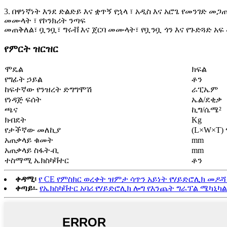
3. በዋነኛነት እንደ ድልድይ እና ቋጥኝ የኋላ ፣ አዲስ እና አሮጌ የመንገድ መጋጠ
መሙላት ፣ የኮንክሪት ንጣፍ
መጠቅለል፣ ቧንቧ፣ ግሩቭ እና ጀርባ መሙላት፣ የቧንቧ ጎን እና የጉድጓድ አ
የምርት ዝርዝር
ሞዴል
ክፍል
የግፊት ኃይል
ቶን
ከፍተኛው የንዝረት ድግግሞሽ
ራፒኤም
የነዳጅ ፍሰት
ኤል/ደቂቃ
ጫና
ኪግ/ሴሜ²
ክብደት
Kg
የታችኛው መለኪያ
(L×W×T
አጠቃላይ ቁመት
mm
አጠቃላይ ስፋት-ቢ
mm
ተስማሚ ኤክስካቫተር
ቶን
ቀዳሚ፡
የ CE የምስክር ወረቀት ዝምታ ሳጥን አይነት የሃይድሮሊክ መዶሻ
ቀጣይ፡-
የኤክስካቫተር አባሪ የሃይድሮሊክ ሎግ የእንጨት ግራፕል ሜካኒካ