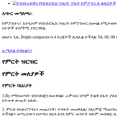
አጭር መግለጫ፡-
ኮምፓክተሩ፣ እንዲሁም የሃይድሮሊክ ንዝረት ኮምፓክተር በመባል የሚታወቀው፣
ቦታዎች ተስማሚ ያደርገዋል.
በአሁኑ ጊዜ, Bright compactor በ 4 ደረጃዎች ሊከፈል ይችላል: 04, 0
ኢሜይል ይላኩልን።
የምርት ዝርዝር
የምርት መለያዎች
የምርት ባህሪያት
1.By የማስመጣት ቴክኖሎጂን በመቀበል፣ ራምመር በጣም ትልቅ ስፋት ያለው
የታመቀ ውጤት አለው.
2. ምርቱ የአውሮፕላኑን መጨናነቅ፣ ተዳፋት መጠቅለል፣ የእርምጃ ማጠናከ
ይችላል። መሣሪያውን ከተጫነ በኋላ እንደ ክምር መጎተት ወይም መሰባበር ሊ