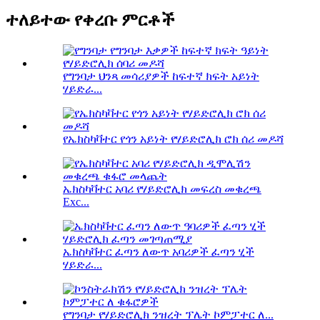
ተለይተው የቀረቡ ምርቶች
የግንባታ ህንጻ መሳሪያዎች ከፍተኛ ክፍት አይነት
ሃይድራ...
የኤክስካቫተር የጎን አይነት የሃይድሮሊክ ሮክ ሰሪ መዶሻ
ኤክስካቫተር አባሪ የሃይድሮሊክ መፍረስ መቁረጫ
Exc...
ኤክስካቫተር ፈጣን ለውጥ አባሪዎች ፈጣን ሂች
ሃይድራ...
የግንባታ የሃይድሮሊክ ንዝረት ፕሌት ኮምፓተር ለ...