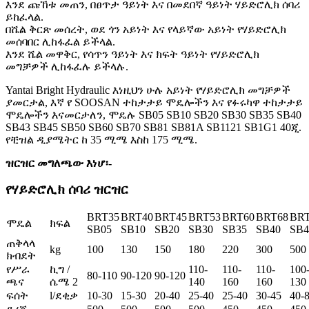
እንደ ጩኸቱ መጠን, በፀጥታ ዓይነት እና በመደበኛ ዓይነት ሃይድሮሊክ ሰባሪ
ይከፈላል.
በሼል ቅርጽ መሰረት, ወደ ጎን አይነት እና የላይኛው አይነት የሃይድሮሊክ
መሰባበር ሊከፋፈል ይችላል.
እንደ ሼል መዋቅር, የሳጥን ዓይነት እና ክፍት ዓይነት የሃይድሮሊክ
መግቻዎች ሊከፋፈሉ ይችላሉ.
Yantai Bright Hydraulic እነዚህን ሁሉ አይነት የሃይድሮሊክ መግቻዎች
ያመርታል, እኛ የ SOOSAN ተከታታይ ሞዴሎችን እና የፉሩካዋ ተከታታይ
ሞዴሎችን እናመርታለን, ሞዴሉ SB05 SB10 SB20 SB30 SB35 SB40
SB43 SB45 SB50 SB60 SB70 SB81 SB81A SB1121 SB1G1 40ጂ.
የቺዝል ዲያሜትር ከ 35 ሚሜ እስከ 175 ሚሜ.
ዝርዝር መግለጫው እነሆ፡-
የሃይድሮሊክ ሰባሪ ዝርዝር
BRT35
BRT40
BRT45
BRT53
BRT60
BRT68
BR
ሞዴል
ክፍል
SB05
SB10
SB20
SB30
SB35
SB40
SB4
ጠቅላላ
kg
100
130
150
180
220
300
500
ክብደት
የሥራ
ኪግ /
110-
110-
110-
100
80-110
90-120
90-120
ጫና
ሴሜ 2
140
160
160
130
ፍሰት
l/ደቂቃ
10-30
15-30
20-40
25-40
25-40
30-45
40-