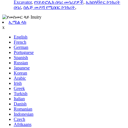
Excavator
,
የሃይድሮሊክ ሰባሪ መሳሪያዎች
,
ኤክስካቫተር ኮንክሪት
ሰባሪ
,
ስሌጅ መዶሻ የሚሰበር ኮንክሪት
,
ኢሜል ላክ
x
English
French
German
Portuguese
Spanish
Russian
Japanese
Korean
Arabic
Irish
Greek
Turkish
Italian
Danish
Romanian
Indonesian
Czech
Afrikaans