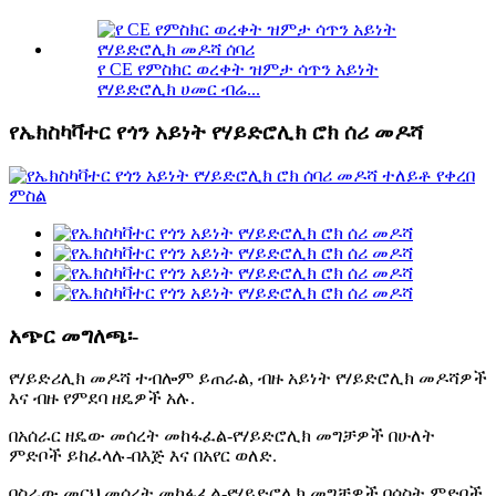
የ CE የምስክር ወረቀት ዝምታ ሳጥን አይነት
የሃይድሮሊክ ሀመር ብሬ...
የኤክስካቫተር የጎን አይነት የሃይድሮሊክ ሮክ ሰሪ መዶሻ
አጭር መግለጫ፡-
የሃይድሪሊክ መዶሻ ተብሎም ይጠራል, ብዙ አይነት የሃይድሮሊክ መዶሻዎች
እና ብዙ የምደባ ዘዴዎች አሉ.
በአሰራር ዘዴው መሰረት መከፋፈል-የሃይድሮሊክ መግቻዎች በሁለት
ምድቦች ይከፈላሉ-በእጅ እና በአየር ወለድ.
በስራው መርህ መሰረት መከፋፈል-የሃይድሮሊክ መግቻዎች በሶስት ምድቦች