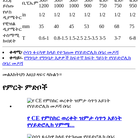
ደረጃ
500-
500-
500-
500-
450-
450-
450
ቢፒኤም
ይስጡ
1200
1000
1000
900
750
750
950
የሆስ
in
1/2
1/2
1/2
1/2
1/2
1/2
1/2
ዲያሜትር
የቺዝል
mm
35
40
45
53
60
68
75
ዲያሜትር
ተስማሚ
T
0.6-1
0.8-1.5
1.5-2.5
2.5-3.5
3-5
3-7
6-8
ክብደት
ቀዳሚ፡
ሶሳን ፉሩካዋ ከላይ የተገጠመ የሃይድሮሊክ ሰባሪ መዶሻ
ቀጣይ፡-
የግንባታ የግንባታ እቃዎች ከፍተኛ ክፍት ዓይነት የሃይድሮሊክ
ሰባሪ መዶሻ
መልእክትህን እዚህ ጻፍና ላኩልን።
የምርት ምድቦች
የ CE የምስክር ወረቀት ዝምታ ሳጥን አይነት
የሃይድሮሊክ ሃምሜ...