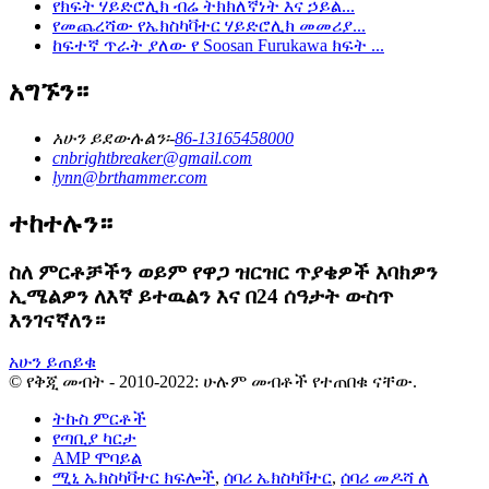
የክፍት ሃይድሮሊክ ብሬ ትክክለኛነት እና ኃይል...
የመጨረሻው የኤክስካቫተር ሃይድሮሊክ መመሪያ...
ከፍተኛ ጥራት ያለው የ Soosan Furukawa ክፍት ...
አግኙን።
አሁን ይደውሉልን፡-
86-13165458000
cnbrightbreaker@gmail.com
lynn@brthammer.com
ተከተሉን።
ስለ ምርቶቻችን ወይም የዋጋ ዝርዝር ጥያቄዎች እባክዎን
ኢሜልዎን ለእኛ ይተዉልን እና በ24 ሰዓታት ውስጥ
እንገናኛለን።
አሁን ይጠይቁ
© የቅጂ መብት - 2010-2022: ሁሉም መብቶች የተጠበቁ ናቸው.
ትኩስ ምርቶች
የጣቢያ ካርታ
AMP ሞባይል
ሚኒ ኤክስካቫተር ክፍሎች
,
ሰባሪ ኤክስካቫተር
,
ሰባሪ መዶሻ ለ