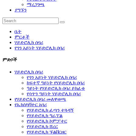
ማረጋገጫ
ያግኙን
ቤት
ምርቶች
ሃይድሮሊክ ሰባሪ
የጎን አይነት ሃይድሮሊክ ሰባሪ
ምድቦች
ሃይድሮሊክ ሰባሪ
የጎን አይነት ሃይድሮሊክ ሰባሪ
ከፍተኛ ዓይነት የሃይድሮሊክ ሰባሪ
ዓይነት የሃይድሮሊክ ሰባሪ ይክፈቱ
የሳጥን ዓይነት ሃይድሮሊክ ሰባሪ
የሃይድሮሊክ ሰባሪ መለዋወጫ
የኤክስካቫተር አባሪ
የሃይድሮሊክ ፈጣን ተጓዳኝ
የሃይድሮሊክ ግራፕል
የሃይድሮሊክ ኮምፓተር
የሃይድሮሊክ ሸረር
የሃይድሮሊክ ፑልቨርዘር