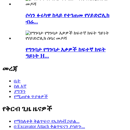
ሶሳን ፉሩካዋ ከላይ የተገጠመ የሃይድሮሊክ
ብሬ...
የግንባታ የግንባታ እቃዎች ከፍተኛ ክፍት
ዓይነት H...
መረጃ
ቤት
ስለ እኛ
ያግኙን
የሚጠየቁ ጥያቄዎች
የቅርብ ጊዜ ዜናዎች
የማስለቀቅ ቅልጥፍና፡ የኤክካቭ ኃይል...
በ Excavator Attach ቅልጥፍናን ያሳድጉ...