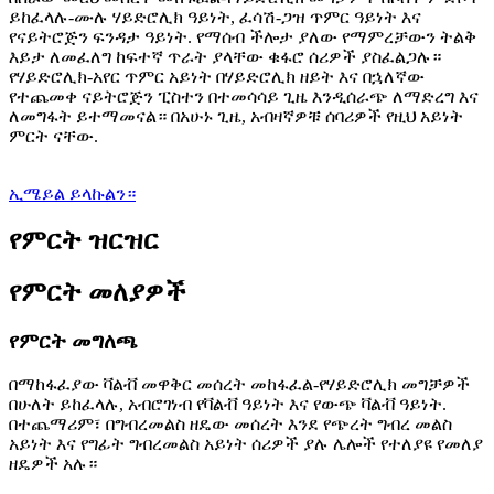
ይከፈላሉ-ሙሉ ሃይድሮሊክ ዓይነት, ፈሳሽ-ጋዝ ጥምር ዓይነት እና
የናይትሮጅን ፍንዳታ ዓይነት. የማሰብ ችሎታ ያለው የማምረቻውን ትልቅ
እይታ ለመፈለግ ከፍተኛ ጥራት ያላቸው ቁፋሮ ሰሪዎች ያስፈልጋሉ።
የሃይድሮሊክ-አየር ጥምር አይነት በሃይድሮሊክ ዘይት እና በኋለኛው
የተጨመቀ ናይትሮጅን ፒስተን በተመሳሳይ ጊዜ እንዲሰራጭ ለማድረግ እና
ለመግፋት ይተማመናል። በአሁኑ ጊዜ, አብዛኛዎቹ ሰባሪዎች የዚህ አይነት
ምርት ናቸው.
ኢሜይል ይላኩልን።
የምርት ዝርዝር
የምርት መለያዎች
የምርት መግለጫ
በማከፋፈያው ቫልቭ መዋቅር መሰረት መከፋፈል-የሃይድሮሊክ መግቻዎች
በሁለት ይከፈላሉ, አብሮገነብ የቫልቭ ዓይነት እና የውጭ ቫልቭ ዓይነት.
በተጨማሪም፣ በግብረመልስ ዘዴው መሰረት እንደ የጭረት ግብረ መልስ
አይነት እና የግፊት ግብረመልስ አይነት ሰሪዎች ያሉ ሌሎች የተለያዩ የመለያ
ዘዴዎች አሉ።