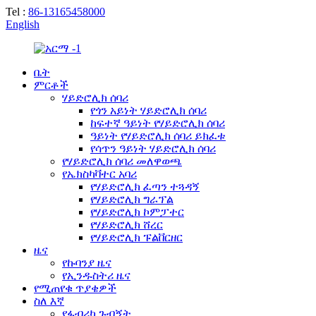
Tel :
86-13165458000
English
ቤት
ምርቶች
ሃይድሮሊክ ሰባሪ
የጎን አይነት ሃይድሮሊክ ሰባሪ
ከፍተኛ ዓይነት የሃይድሮሊክ ሰባሪ
ዓይነት የሃይድሮሊክ ሰባሪ ይክፈቱ
የሳጥን ዓይነት ሃይድሮሊክ ሰባሪ
የሃይድሮሊክ ሰባሪ መለዋወጫ
የኤክስካቫተር አባሪ
የሃይድሮሊክ ፈጣን ተጓዳኝ
የሃይድሮሊክ ግራፕል
የሃይድሮሊክ ኮምፓተር
የሃይድሮሊክ ሸረር
የሃይድሮሊክ ፑልቨርዘር
ዜና
የኩባንያ ዜና
የኢንዱስትሪ ዜና
የሚጠየቁ ጥያቄዎች
ስለ እኛ
የፋብሪካ ጉብኝት