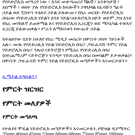
የሃይድሮሊክ መሣሪያ ነው ፣ እንደ መቆጣጠሪያ ቫልቭ ፣ አንቀሳቃሽ ፣
አከማች ፣ ወዘተ ያሉ የሃይድሮሊክ ክፍሎችን ያዋህዳል የፈሳሹን ግፊት
ኃይል ወደ ፒስተን ተፅእኖ ኃይል ይለውጡ። የስራ መርህ፡- የሃይድሮሊክ
ሰባሪው የሃይድሪሊክ ሃይልን እንደ ሃይል፣ሀይድሮሊክ ዘይት ወይም ጋዝ እንደ
የስራ መሃከለኛ ይጠቀማል እና የሃይድሮሊክ ኢነርጂን ወደ ሜካኒካል ተጽእኖ
ኢነርጂ ይለውጠዋል። ሥራን ለማከናወን የውጤት ኃይል.
ከተፅዕኖው ሂደት በተለየ የስራ ሚዲያ መሰረት በዋናነት ሶስት ዓይነቶች
አሉ፡- ሙሉ የሃይድሪሊክ ሃይል ሃይድሮሊክ ሰባሪ፣ ጋዝ-ፈሳሽ ጥምር ሃይል
ሃይድሮሊክ ሰባሪ፣ ንጹህ ናይትሮጅን የሚሰራ የሃይድሪሊክ ሰባሪ
(በተጨማሪም ናይትሮጅን ፍንዳታ ሃይድሪሊክ ሰባሪ በመባልም ይታወቃል)።
በዋናነት ጋዝ-ፈሳሽ ጥምር ሃይል ሃይድሮሊክ መግቻዎችን እናመርታለን።
ኢሜይል ይላኩልን።
የምርት ዝርዝር
የምርት መለያዎች
የምርት መግለጫ
የተለያዩ ሞዴል ሃይድሮሊክ መግቻዎችን እናመርታለን, የቺዝል ዲያሜትር
35mm 40mm 45mm 53mm 60mm 68mm 75mm 85mm 100mm