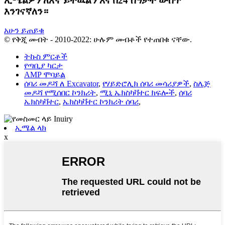
ኢሜልዎን ለእኛ ይተዉልን እና በ24 ሰዓታት ውስጥ
እንገናኛለን።
አሁን ይጠይቁ
© የቅጂ መብት - 2010-2022: ሁሉም መብቶች የተጠበቁ ናቸው.
ትኩስ ምርቶች
የጣቢያ ካርታ
AMP ሞባይል
ሰባሪ መዶሻ ለ Excavator
,
የሃይድሮሊክ ሰባሪ መሳሪያዎች
,
ስሌጅ
መዶሻ የሚሰበር ኮንክሪት
,
ሚኒ ኤክስካቫተር ክፍሎች
,
ሰባሪ
ኤክስካቫተር
,
ኤክስካቫተር ኮንክሪት ሰባሪ
,
ኢሜል ላክ
x