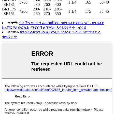
3768
1 1/4
165
30-40
SB131
230
260
400
BRT175
200-
210-
230-
4200
1 1/4
175
35-45
SB151
260
270
350
ቀዳሚ፡
የታችኛው ዋጋ ኤክስካቫተር ከኮንክሪት ሰባሪ ጋር - ኮንክሪት
ክሬሸር ሃይድሮሊክ ማፍሰሻ ለግንባታ እና ህንፃዎች - ብሩህ
ቀጣይ፡-
ኮንስትራክሽን የሃይድሮሊክ ንዝረት ፕሌት ኮምፓተር ለ
ቁፋሮዎች