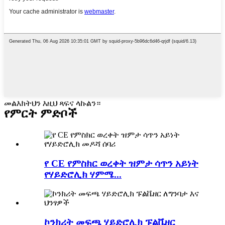
መልእክትህን እዚህ ጻፍና ላኩልን።
የምርት ምድቦች
የ CE የምስክር ወረቀት ዝምታ ሳጥን አይነት
የሃይድሮሊክ ሃምሜ...
ኮንክሪት መፍጫ ሃይድሮሊክ ፑልቬዘር