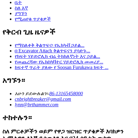
ቤት
ስለ እኛ
ያግኙን
የሚጠየቁ ጥያቄዎች
የቅርብ ጊዜ ዜናዎች
የማስለቀቅ ቅልጥፍና፡ የኤክካቭ ኃይል...
በ Excavator Attach ቅልጥፍናን ያሳድጉ...
የክፍት ሃይድሮሊክ ብሬ ትክክለኛነት እና ኃይል...
የመጨረሻው የኤክስካቫተር ሃይድሮሊክ መመሪያ...
ከፍተኛ ጥራት ያለው የ Soosan Furukawa ክፍት ...
አግኙን።
አሁን ይደውሉልን፡-
86-13165458000
cnbrightbreaker@gmail.com
lynn@brthammer.com
ተከተሉን።
ስለ ምርቶቻችን ወይም የዋጋ ዝርዝር ጥያቄዎች እባክዎን