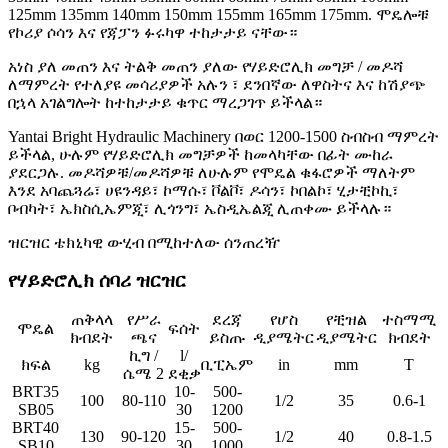
125mm 135mm 140mm 150mm 155mm 165mm 175mm. ሞዴሎቹ
የኮሪያ ሶሳን እና የጃፓን ፉሩካዋ ተከታታይ ናቸው።
አነስ ያለ መጠን እና ትልቅ መጠን ያለው የሃይድሮሊክ መግቻ / መዶሻ
ለማምረት የተለያዩ መሳሪያዎች አሉን ፣ ደንበኛው ለዋስትና እና ከሽያጭ
በኋላ አገልግሎት ከተከታታይ ቁጥር ማረጋገጥ ይችላል።
Yantai Bright Hydraulic Machinery በወር 1200-1500 ስብስብ ማምረት
ይችላል, ሁሉም የሃይድሮሊክ መግቻዎች ከመላካቸው በፊት ሙከራ
ያደርጋሉ. መዶሻዎቹ/መዶሻዎቹ ለሁሉም የሞዴል ቁፋሮዎች ማለትም
እንደ አባጨጓሬ፣ ሀዩንዳይ፣ ኮማሱ፣ ቮልቮ፣ ዶሳን፣ ኮበልኮ፣ ሂታቺኮኪ፣
ቦብካት፣ ኤክስሲኤምጂ፣ ሊጎንግ፣ ኤስዲኤልጂ ሊጠቀሙ ይችላሉ።
ዝርዝር ቴክኒካዊ ውሂብ በሚከተለው ሰንጠረዥ
የሃይድሮሊክ ሰባሪ ዝርዝር
ጠቅላላ
የሥራ
ደረጃ
የሆስ
የቺዝል
ተስማሚ
ሞዴል
ፍሰት
ክብደት
ጫና
ይስጡ
ዲያሜትር
ዲያሜትር
ክብደት
ኪግ /
l/
ክፍል
kg
ቢፒኤም
in
mm
T
ሴሜ 2
ደቂቃ
BRT35
10-
500-
100
80-110
1/2
35
0.6-1
SB05
30
1200
BRT40
15-
500-
130
90-120
1/2
40
0.8-1.5
SB10
30
1000