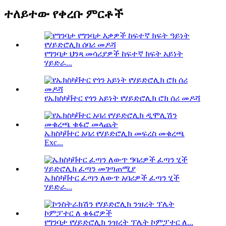
ተለይተው የቀረቡ ምርቶች
የግንባታ ህንጻ መሳሪያዎች ከፍተኛ ክፍት አይነት
ሃይድራ...
የኤክስካቫተር የጎን አይነት የሃይድሮሊክ ሮክ ሰሪ መዶሻ
ኤክስካቫተር አባሪ የሃይድሮሊክ መፍረስ መቁረጫ
Exc...
ኤክስካቫተር ፈጣን ለውጥ አባሪዎች ፈጣን ሂች
ሃይድራ...
የግንባታ የሃይድሮሊክ ንዝረት ፕሌት ኮምፓተር ለ...