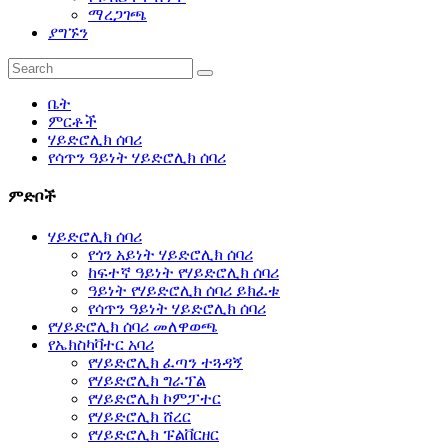
ማረጋገጫ
ያግኙን
ቤት
ምርቶች
ሃይድሮሊክ ሰባሪ
የሳጥን ዓይነት ሃይድሮሊክ ሰባሪ
ምድቦች
ሃይድሮሊክ ሰባሪ
የጎን አይነት ሃይድሮሊክ ሰባሪ
ከፍተኛ ዓይነት የሃይድሮሊክ ሰባሪ
ዓይነት የሃይድሮሊክ ሰባሪ ይክፈቱ
የሳጥን ዓይነት ሃይድሮሊክ ሰባሪ
የሃይድሮሊክ ሰባሪ መለዋወጫ
የኤክስካቫተር አባሪ
የሃይድሮሊክ ፈጣን ተጓዳኝ
የሃይድሮሊክ ግራፕል
የሃይድሮሊክ ኮምፓተር
የሃይድሮሊክ ሸረር
የሃይድሮሊክ ፑልቨርዘር