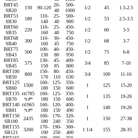
BRT45
20-
500-
150
90-120
1/2
45
1.5-2.5
SB20
40
1000
BRT53
110-
25-
500-
180
1/2
53
2.5-3.5
SB30
140
40
900
BRT60
110-
25-
450-
220
1/2
60
3-5
SB35
160
40
750
BRT68
110-
30-
450-
300
1/2
68
3-7
SB40
160
45
750
BRT75
100-
40-
450-
500
1/2
75
6-8
SB43
130
80
950
BRT85
130-
45-
400-
575
3/4
85
7-10
SB45
150
85
800
BRT100
150-
80-
450-
860
3/4
100
11-16
SB50
170
110
630
BRT125
160-
125-
350-
1500
1
125
15-20
SB60
180
150
600
BRT135
በ1785
160-
125-
350-
1
135
19-26
SB70
ዓ.ም
180
150
600
BRT140
በ1965
160-
120-
400-
1
140
19-26
SB81
ዓ.ም
180
150
490
BRT150
160-
170-
320-
2435
1
150
27-38
SB100
180
240
350
BRT155
170-
190-
300-
3260
1 1/4
155
28-35
SB121
190
250
400
BRT165
190-
200-
250-