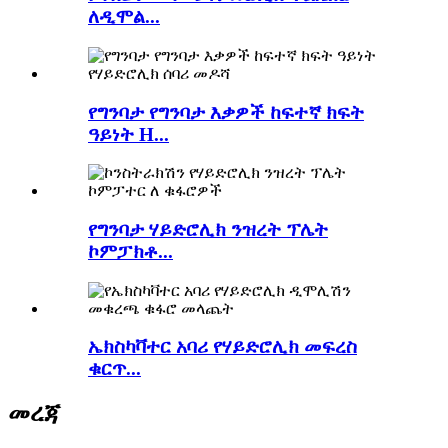
ለዲሞል...
የግንባታ የግንባታ እቃዎች ከፍተኛ ክፍት
ዓይነት H...
የግንባታ ሃይድሮሊክ ንዝረት ፕሌት
ኮምፓክቶ...
ኤክስካቫተር አባሪ የሃይድሮሊክ መፍረስ
ቁርጥ...
መረጃ