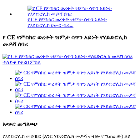
የ CE የምስክር ወረቀት ዝምታ ሳጥን አይነት
የሃይድሮሊክ ሀመር ብሬ...
የ CE የምስክር ወረቀት ዝምታ ሳጥን አይነት የሃይድሮሊክ
መዶሻ ሰባሪ
አጭር መግለጫ፡-
የሃይድሮሊክ መሰባበር (እንደ ሃይድሮሊክ መዶሻ ተብሎ የሚጠራው) ልዩ