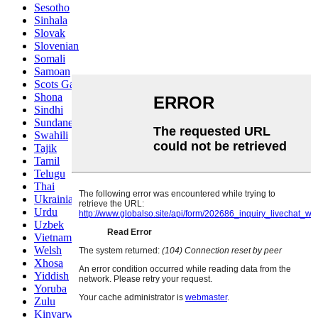
Sesotho
Sinhala
Slovak
Slovenian
Somali
Samoan
Scots Gaelic
Shona
Sindhi
Sundanese
Swahili
Tajik
Tamil
Telugu
Thai
Ukrainian
Urdu
Uzbek
Vietnamese
Welsh
Xhosa
Yiddish
Yoruba
Zulu
Kinyarwanda