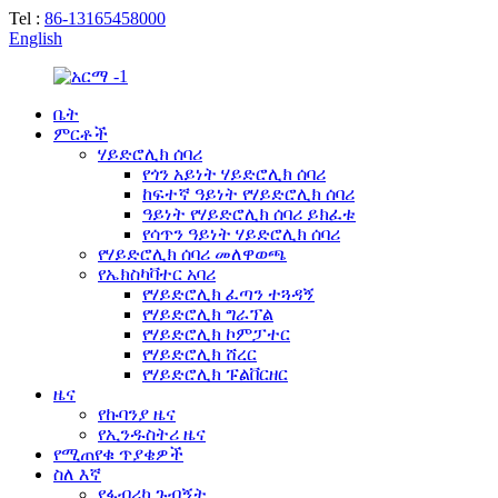
Tel :
86-13165458000
English
ቤት
ምርቶች
ሃይድሮሊክ ሰባሪ
የጎን አይነት ሃይድሮሊክ ሰባሪ
ከፍተኛ ዓይነት የሃይድሮሊክ ሰባሪ
ዓይነት የሃይድሮሊክ ሰባሪ ይክፈቱ
የሳጥን ዓይነት ሃይድሮሊክ ሰባሪ
የሃይድሮሊክ ሰባሪ መለዋወጫ
የኤክስካቫተር አባሪ
የሃይድሮሊክ ፈጣን ተጓዳኝ
የሃይድሮሊክ ግራፕል
የሃይድሮሊክ ኮምፓተር
የሃይድሮሊክ ሸረር
የሃይድሮሊክ ፑልቨርዘር
ዜና
የኩባንያ ዜና
የኢንዱስትሪ ዜና
የሚጠየቁ ጥያቄዎች
ስለ እኛ
የፋብሪካ ጉብኝት